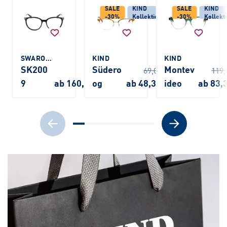
SALE
KIND
SALE
KIND
-30%
Kollektion
-30%
Kollekt
SWAROVSKI
KIND
KIND
SK200
Südero
Montev
69,00 €
119,
9
ab 160,00 €
og
ab 48,30 €
ideo
ab 83,