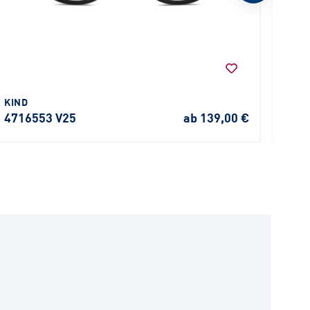
KIND
HUMP
4716553 V25
ab 139,00 €
581