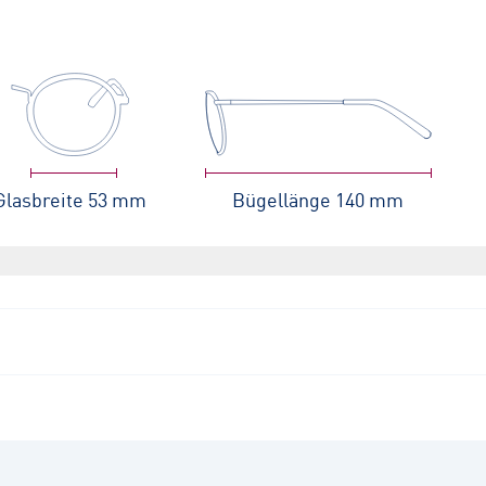
Glasbreite
53 mm
Bügellänge
140 mm