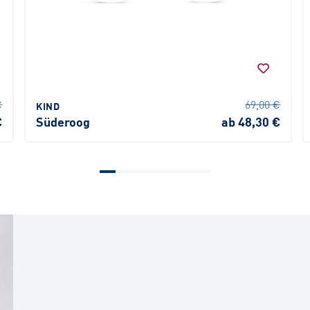
€
69,00 €
KIND
€
Süderoog
ab 48,30 €