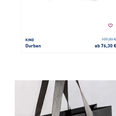
109,00 
KIND
Durban
ab 76,30 