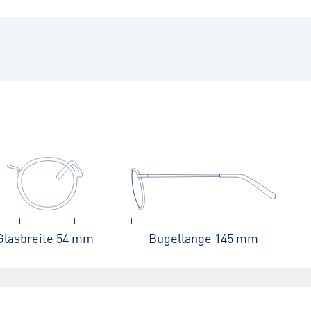
Glasbreite
54 mm
Bügellänge
145 mm