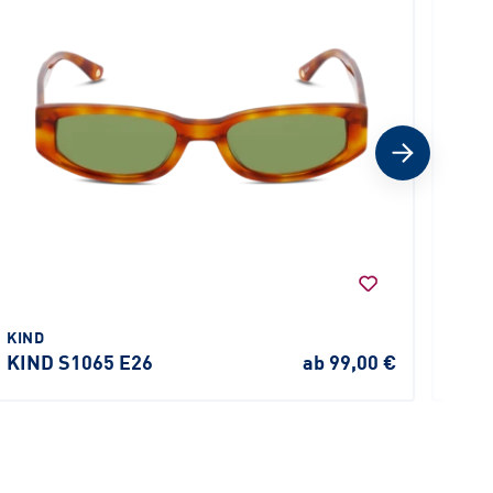
KIND
KIND
KIND S1065 E26
ab 99,00 €
910