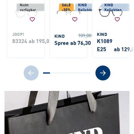
Nicht
SALE
KIND
KIND
verfügbar
-30%
Kollektion
Kollektion
JOOP!
KIND
109,00 €
KIND
83324
ab 195,00 €
K1089
Spree
ab 76,30 €
E25
ab 129,