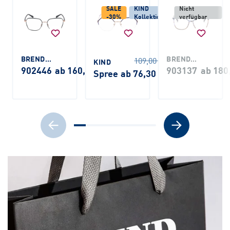
SALE
KIND
Nicht
-30%
Kollektion
verfügbar
BRENDEL
BRENDEL
109,00 €
KIND
902446
ab 160,00 €
903137
ab 180
Spree
ab 76,30 €