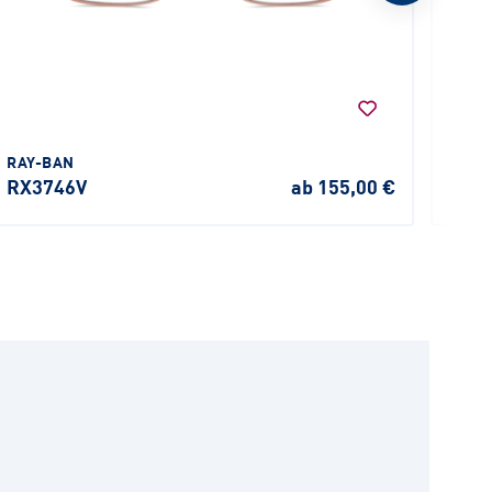
RAY-BAN
KIND
RX3746V
ab 155,00 €
4712