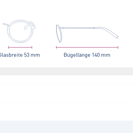
Glasbreite
53 mm
Bügellänge
140 mm