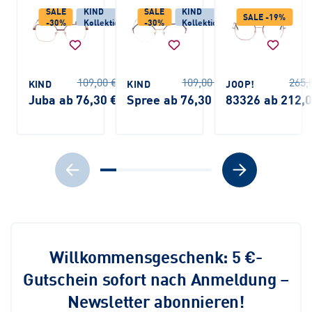
SALE
KIND
SALE
KIND
SALE -19%
-30%
Kollektion
-30%
Kollektion
109,00 €
109,00 €
265,
KIND
KIND
JOOP!
Juba
ab 76,30 €
Spree
ab 76,30 €
83326
ab 212,
Willkommensgeschenk: 5 €-
Gutschein sofort nach Anmeldung –
Newsletter abonnieren!