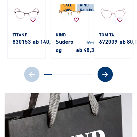
SALE
KIND
-30%
Kollektion
TITANFLEX KIDS
KIND
TOM TAILOR
830153
ab 140,00 €
Südero
672009
ab 80,
69,00 €
og
ab 48,30 €