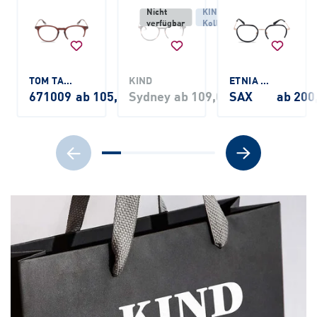
Nicht
KIND
verfügbar
Kollektion
TOM TAILOR
KIND
ETNIA BARCELONA
671009
ab 105,00 €
Sydney
ab 109,00 €
SAX
ab 200