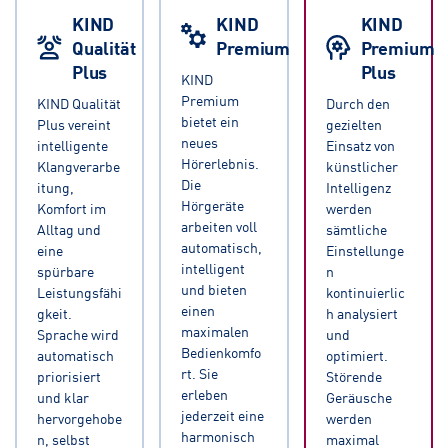
KIND
KIND
KIND
Qualität
Premium
Premium
Plus
Plus
KIND
Premium
KIND Qualität
Durch den
bietet ein
Plus vereint
gezielten
neues
intelligente
Einsatz von
Hörerlebnis.
Klangverarbe
künstlicher
Die
itung,
Intelligenz
Hörgeräte
Komfort im
werden
arbeiten voll
Alltag und
sämtliche
automatisch,
eine
Einstellunge
intelligent
spürbare
n
und bieten
Leistungsfähi
kontinuierlic
einen
gkeit.
h analysiert
maximalen
Sprache wird
und
Bedienkomfo
automatisch
optimiert.
rt. Sie
priorisiert
Störende
erleben
und klar
Geräusche
jederzeit eine
hervorgehobe
werden
harmonisch
n, selbst
maximal