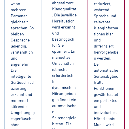
abgestimmt
wenn
reduziert,
Klangqualität
mehrere
während
. Die jeweilige
Personen
Sprache und
Hörsituation
gleichzeit
relavante
wird erkannt
sprechen. So
Klanginforma
und
bleiben
tionen klar
bestmöglich
Gespräche
und
für Sie
lebendig,
differnziert
optimiert. Ein
verständlich
hervorgehobe
manuelles
und
n werden.
Umschalten
angenehm.
Der
ist nicht
Die
automatische
erforderlich.
intelligente
Seitenabgleic
In
Geräuschred
h aller
dynamischen
uzierung
Funktionen
Hörumgebun
erkennt und
gewährleistet
gen findet ein
minimiert
ein perfektes
automatische
störende
und
r
Umgebungsg
individuelles
Seitenabgleic
esgeräusche,
Hörerlebnis.
h statt. Die
ohne
Musik wird