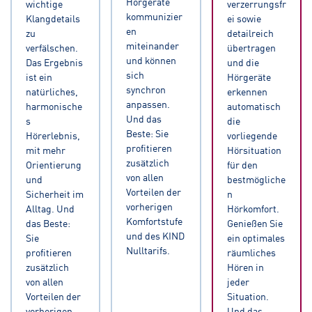
Hörgeräte
wichtige
verzerrungsfr
kommunizier
Klangdetails
ei sowie
en
zu
detailreich
miteinander
verfälschen.
übertragen
und können
Das Ergebnis
und die
sich
ist ein
Hörgeräte
synchron
natürliches,
erkennen
anpassen.
harmonische
automatisch
Und das
s
die
Beste: Sie
Hörerlebnis,
vorliegende
profitieren
mit mehr
Hörsituation
zusätzlich
Orientierung
für den
von allen
und
bestmögliche
Vorteilen der
Sicherheit im
n
vorherigen
Alltag. Und
Hörkomfort.
Komfortstufe
das Beste:
Genießen Sie
und des KIND
Sie
ein optimales
Nulltarifs.
profitieren
räumliches
zusätzlich
Hören in
von allen
jeder
Vorteilen der
Situation.
vorherigen
Und das