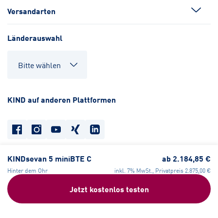
Versandarten
Länderauswahl
KIND auf anderen Plattformen
KINDsevan 5 miniBTE C
ab
2.184,85 €
Datenschutz
Cookie-Einstellungen
Barrierefreiheit
Hinter dem Ohr
inkl. 7% MwSt., Privatpreis
2.875,00 €
Compliance
Widerrufsrecht
AGB
Impressum
Jetzt kostenlos testen
© KIND GmbH & Co. KG
2026