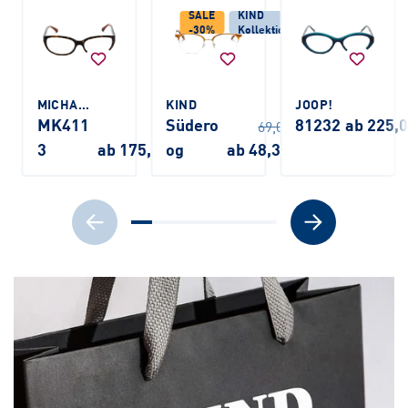
SALE
KIND
-30%
Kollektion
MICHAEL KORS
KIND
JOOP!
MK411
Südero
81232
ab 225,
69,00 €
3
ab 175,00 €
og
ab 48,30 €