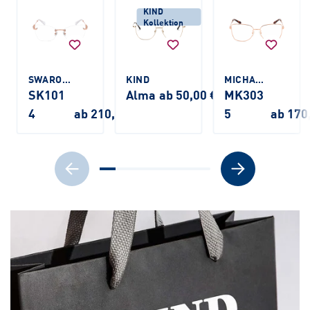
KIND
Kollektion
SWAROVSKI
KIND
MICHAEL KORS
SK101
Alma
ab 50,00 €
MK303
4
ab 210,00 €
5
ab 170