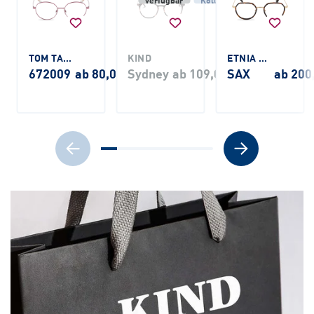
verfügbar
Kollektion
TOM TAILOR
KIND
ETNIA BARCELONA
672009
ab 80,00 €
Sydney
ab 109,00 €
SAX
ab 200